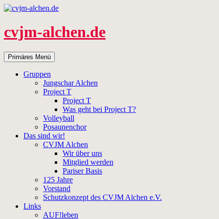
Zum
Inhalt
springen
cvjm-alchen.de
Suchen
Primäres Menü
Gruppen
Jungschar Alchen
Project T
Project T
Was geht bei Project T?
Volleyball
Posaunenchor
Das sind wir!
CVJM Alchen
Wir über uns
Mitglied werden
Pariser Basis
125 Jahre
Vorstand
Schutzkonzept des CVJM Alchen e.V.
Links
AUF!leben