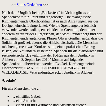
>>
Stilles Gedenken
<<<
Nach dem Unglück beim „Backesfest“ in Alchen gibt es ein
Spendenkonto für Opfer und Angehörige. Die evangelische
Kirchengemeinde Oberholzklau hat es nach Anregungen aus der
Dorfgemeinschaft eingerichtet. Wie die Spendengelder letztlich
verwendet werden sollen, entscheidet ein Gremium, dem unter
anderem Vertreter der Bürgerschaft, der Stadt Freudenberg und der
Kirchengemeinde angehören. Pfarrer Oliver Günther sagte, dass die
Solidarität groß sei, ebenso die Hilfsbereitschaft. „Die Menschen
möchten gerne etwas Konkretes tun, einen praktischen Beitrag
leisten, die Not lindern zu helfen“. Spenden für die diakonische und
seelsorgerische „Bewältigung der Folgen aus dem Unglück in
Alchen vom 8. September 2019″ können auf folgendes
Spendenkonto überwiesen werden: Ev.-Ref. Kirchengemeinde
Oberholzklau; IBAN: DE09460500010070750575; BIC
WELADED1SIE Verwendungszweck: „Unglück in Alchen“.
/Update/
Für alle Menschen, die …
… ein stilles Gebet,
… eine Andacht
… einen Ort für Gespräche und Austausch suchen