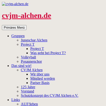
Zum
Inhalt
springen
cvjm-alchen.de
Suchen
Primäres Menü
Gruppen
Jungschar Alchen
Project T
Project T
Was geht bei Project T?
Volleyball
Posaunenchor
Das sind wir!
CVJM Alchen
Wir über uns
Mitglied werden
Pariser Basis
125 Jahre
Vorstand
Schutzkonzept des CVJM Alchen e.V.
Links
AUF!leben