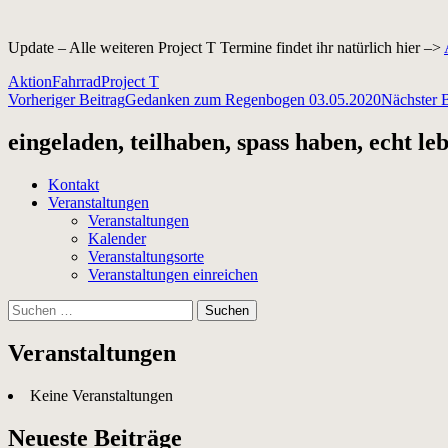
Update – Alle weiteren Project T Termine findet ihr natürlich hier –>
Aktion
Fahrrad
Project T
Beitragsnavigation
Vorheriger Beitrag
Gedanken zum Regenbogen 03.05.2020
Nächster B
eingeladen, teilhaben, spass haben, echt le
Kontakt
Veranstaltungen
Veranstaltungen
Kalender
Veranstaltungsorte
Veranstaltungen einreichen
Suchen
nach:
Veranstaltungen
Keine Veranstaltungen
Neueste Beiträge