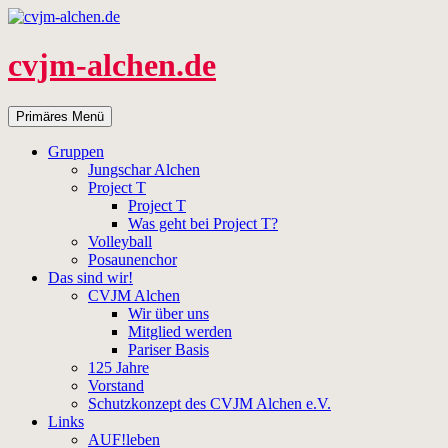
Zum
Inhalt
springen
cvjm-alchen.de
Suchen
Primäres Menü
Gruppen
Jungschar Alchen
Project T
Project T
Was geht bei Project T?
Volleyball
Posaunenchor
Das sind wir!
CVJM Alchen
Wir über uns
Mitglied werden
Pariser Basis
125 Jahre
Vorstand
Schutzkonzept des CVJM Alchen e.V.
Links
AUF!leben