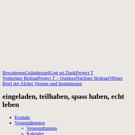
Bewahrung
Geländespiel
Gott sei Dank
Project T
Beitragsnavigation
Vorheriger Beitrag
Project T – Outdoor
Nächster Beitrag
Offener
Brief der Alcher Vereine und Institutionen
eingeladen, teilhaben, spass haben, echt
leben
Kontakt
Veranstaltungen
Veranstaltungen
Kalender