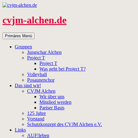
Zum
Inhalt
springen
cvjm-alchen.de
Suchen
Primäres Menü
Gruppen
Jungschar Alchen
Project T
Project T
Was geht bei Project T?
Volleyball
Posaunenchor
Das sind wir!
CVJM Alchen
Wir über uns
Mitglied werden
Pariser Basis
125 Jahre
Vorstand
Schutzkonzept des CVJM Alchen e.V.
Links
AUF!leben