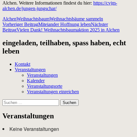
Alchen. Weitere Informationen findest du hier:
https://cvjm-
alchen.de/jungen-jungschar/
Alchen
Weihnachtsbaum
Weihnachtsbäume sammeln
Beitragsnavigation
Vorheriger Beitrag
Miteiander Hoffnung leben
Nächster
Beitrag
Vielen Dank! Weihnachtsbaumaktion 2025 in Alchen
eingeladen, teilhaben, spass haben, echt
leben
Kontakt
Veranstaltungen
Veranstaltungen
Kalender
Veranstaltungsorte
Veranstaltungen einreichen
Suchen
nach:
Veranstaltungen
Keine Veranstaltungen