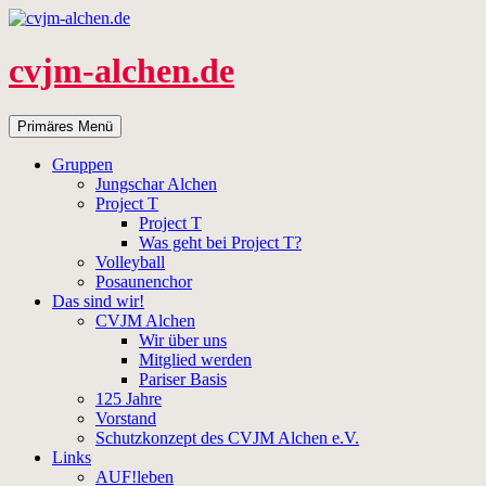
Zum
Inhalt
springen
cvjm-alchen.de
Suchen
Primäres Menü
Gruppen
Jungschar Alchen
Project T
Project T
Was geht bei Project T?
Volleyball
Posaunenchor
Das sind wir!
CVJM Alchen
Wir über uns
Mitglied werden
Pariser Basis
125 Jahre
Vorstand
Schutzkonzept des CVJM Alchen e.V.
Links
AUF!leben