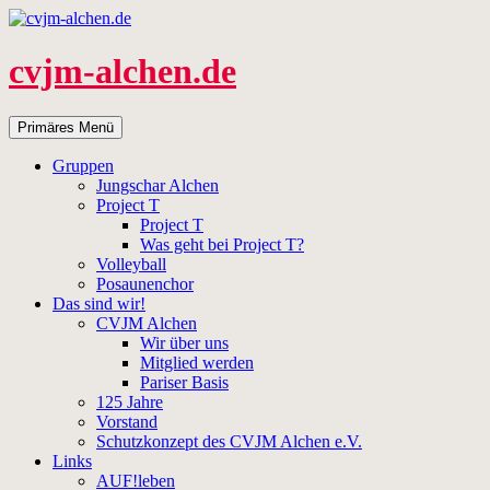
Zum
Inhalt
springen
cvjm-alchen.de
Suchen
Primäres Menü
Gruppen
Jungschar Alchen
Project T
Project T
Was geht bei Project T?
Volleyball
Posaunenchor
Das sind wir!
CVJM Alchen
Wir über uns
Mitglied werden
Pariser Basis
125 Jahre
Vorstand
Schutzkonzept des CVJM Alchen e.V.
Links
AUF!leben