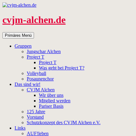
Zum
Inhalt
springen
cvjm-alchen.de
Suchen
Primäres Menü
Gruppen
Jungschar Alchen
Project T
Project T
Was geht bei Project T?
Volleyball
Posaunenchor
Das sind wir!
CVJM Alchen
Wir über uns
Mitglied werden
Pariser Basis
125 Jahre
Vorstand
Schutzkonzept des CVJM Alchen e.V.
Links
AUF!leben