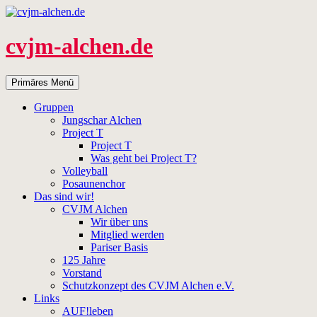
Zum
Inhalt
springen
cvjm-alchen.de
Suchen
Primäres Menü
Gruppen
Jungschar Alchen
Project T
Project T
Was geht bei Project T?
Volleyball
Posaunenchor
Das sind wir!
CVJM Alchen
Wir über uns
Mitglied werden
Pariser Basis
125 Jahre
Vorstand
Schutzkonzept des CVJM Alchen e.V.
Links
AUF!leben