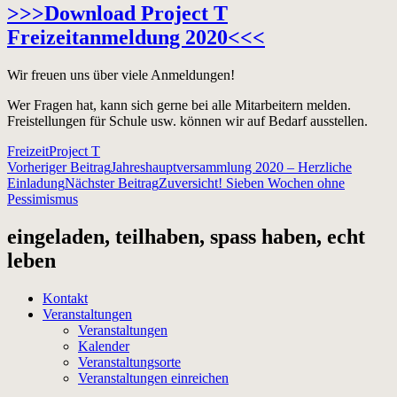
>>>Download Project T
Freizeitanmeldung 2020<<<
Wir freuen uns über viele Anmeldungen!
Wer Fragen hat, kann sich gerne bei alle Mitarbeitern melden.
Freistellungen für Schule usw. können wir auf Bedarf ausstellen.
Freizeit
Project T
Beitragsnavigation
Vorheriger Beitrag
Jahreshauptversammlung 2020 – Herzliche
Einladung
Nächster Beitrag
Zuversicht! Sieben Wochen ohne
Pessimismus
eingeladen, teilhaben, spass haben, echt
leben
Kontakt
Veranstaltungen
Veranstaltungen
Kalender
Veranstaltungsorte
Veranstaltungen einreichen