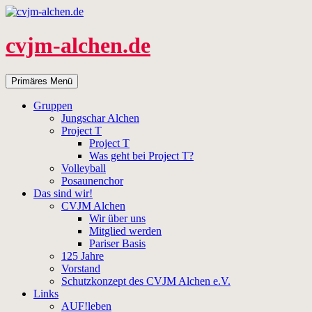
Zum
Inhalt
springen
cvjm-alchen.de
Suchen
Primäres Menü
Gruppen
Jungschar Alchen
Project T
Project T
Was geht bei Project T?
Volleyball
Posaunenchor
Das sind wir!
CVJM Alchen
Wir über uns
Mitglied werden
Pariser Basis
125 Jahre
Vorstand
Schutzkonzept des CVJM Alchen e.V.
Links
AUF!leben