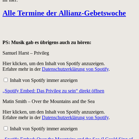
Alle Termine der Allianz-Gebetswoche
PS: Musik gab es übrigens auch zu hören:
Samuel Harst – Privileg
„Spotify
Hier klicken, um den Inhalt von Spotify anzuzeigen.
Embed:
Erfahre mehr in der
Datenschutzerklärung von Spotify
.
Das
Privileg
Inhalt von Spotify immer anzeigen
zu
sein“
„Spotify Embed: Das Privileg zu sein“ direkt öffnen
von
Spotify
anzeigen
Matin Smith – Over the Mountains and the Sea
„Spotify
Hier klicken, um den Inhalt von Spotify anzuzeigen.
Embed:
Erfahre mehr in der
Datenschutzerklärung von Spotify
.
Over
the
Inhalt von Spotify immer anzeigen
Mountains
and