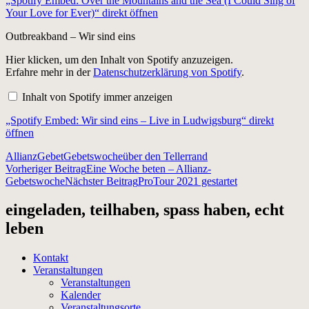
„Spotify Embed: Over the Mountains and the Sea (I Could Sing of
the
Sea
Your Love for Ever)“ direkt öffnen
(I
Could
Outbreakband – Wir sind eins
Sing
of
„Spotify
Hier klicken, um den Inhalt von Spotify anzuzeigen.
Your
Embed:
Erfahre mehr in der
Datenschutzerklärung von Spotify
.
Love
Wir
for
sind
Ever)“
Inhalt von Spotify immer anzeigen
eins
von
–
Spotify
„Spotify Embed: Wir sind eins – Live in Ludwigsburg“ direkt
Live
anzeigen
in
öffnen
Ludwigsburg“
von
Allianz
Gebet
Gebetswoche
über den Tellerrand
Spotify
Beitragsnavigation
Vorheriger Beitrag
Eine Woche beten – Allianz-
anzeigen
Gebetswoche
Nächster Beitrag
ProTour 2021 gestartet
eingeladen, teilhaben, spass haben, echt
leben
Kontakt
Veranstaltungen
Veranstaltungen
Kalender
Veranstaltungsorte