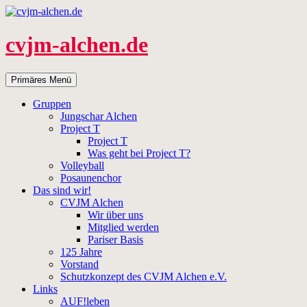
Zum
Inhalt
springen
cvjm-alchen.de
Suchen
Primäres Menü
Gruppen
Jungschar Alchen
Project T
Project T
Was geht bei Project T?
Volleyball
Posaunenchor
Das sind wir!
CVJM Alchen
Wir über uns
Mitglied werden
Pariser Basis
125 Jahre
Vorstand
Schutzkonzept des CVJM Alchen e.V.
Links
AUF!leben