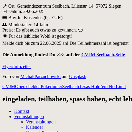
📍 Ort: Gemeindezentrum Seelbach, Lilienstr. 14, 57072 Siegen
📅 Datum: 29.06.2025
🎟 Buy-In: Kostenlos (0,- EUR)
👥 Mindestalter: 14 Jahre
Preise: Es gibt auch etwas zu gewinnen. 🙂
🍽 Für das leibliche Wohl ist gesorgt!
Melde dich bis zum 22.06.2025 an! Die Teilnehmerzahl ist begrenzt.
Die Anmeldung findest Du >>> auf der
CVJM Seelbach-Seite
Flyer/Infozettel
Foto von
Michał Parzuchowski
auf
Unsplash
CVJM
Oberschelden
Pokertunier
Seelbach
Texas Hold’em No Limit
eingeladen, teilhaben, spass haben, echt le
Kontakt
Veranstaltungen
Veranstaltungen
Kalender