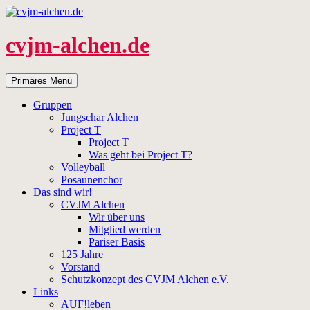
Zum
Inhalt
springen
cvjm-alchen.de
Suchen
Primäres Menü
Gruppen
Jungschar Alchen
Project T
Project T
Was geht bei Project T?
Volleyball
Posaunenchor
Das sind wir!
CVJM Alchen
Wir über uns
Mitglied werden
Pariser Basis
125 Jahre
Vorstand
Schutzkonzept des CVJM Alchen e.V.
Links
AUF!leben