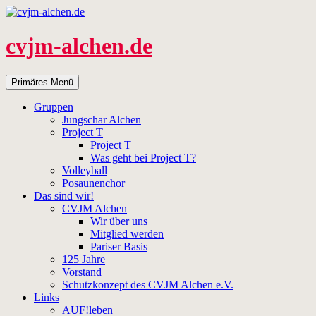
Zum
Inhalt
springen
cvjm-alchen.de
Suchen
Primäres Menü
Gruppen
Jungschar Alchen
Project T
Project T
Was geht bei Project T?
Volleyball
Posaunenchor
Das sind wir!
CVJM Alchen
Wir über uns
Mitglied werden
Pariser Basis
125 Jahre
Vorstand
Schutzkonzept des CVJM Alchen e.V.
Links
AUF!leben