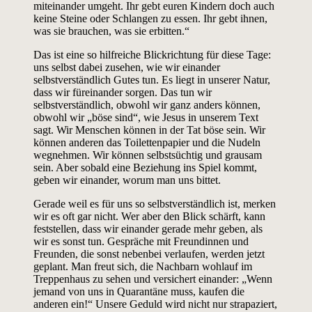
miteinander umgeht. Ihr gebt euren Kindern doch auch
keine Steine oder Schlangen zu essen. Ihr gebt ihnen,
was sie brauchen, was sie erbitten.“
Das ist eine so hilfreiche Blickrichtung für diese Tage:
uns selbst dabei zusehen, wie wir einander
selbstverständlich Gutes tun. Es liegt in unserer Natur,
dass wir füreinander sorgen. Das tun wir
selbstverständlich, obwohl wir ganz anders können,
obwohl wir „böse sind“, wie Jesus in unserem Text
sagt. Wir Menschen können in der Tat böse sein. Wir
können anderen das Toilettenpapier und die Nudeln
wegnehmen. Wir können selbstsüchtig und grausam
sein. Aber sobald eine Beziehung ins Spiel kommt,
geben wir einander, worum man uns bittet.
Gerade weil es für uns so selbstverständlich ist, merken
wir es oft gar nicht. Wer aber den Blick schärft, kann
feststellen, dass wir einander gerade mehr geben, als
wir es sonst tun. Gespräche mit Freundinnen und
Freunden, die sonst nebenbei verlaufen, werden jetzt
geplant. Man freut sich, die Nachbarn wohlauf im
Treppenhaus zu sehen und versichert einander: „Wenn
jemand von uns in Quarantäne muss, kaufen die
anderen ein!“ Unsere Geduld wird nicht nur strapaziert,