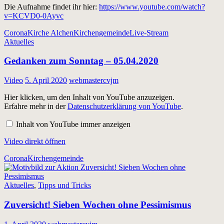
Die Aufnahme findet ihr hier:
https://www.youtube.com/watch?
v=KCVD0-0Ayvc
Corona
Kirche Alchen
Kirchengemeinde
Live-Stream
Aktuelles
Gedanken zum Sonntag – 05.04.2020
Video
5. April 2020
webmastercvjm
Inhalt
Hier klicken, um den Inhalt von YouTube anzuzeigen.
von
Erfahre mehr in der
Datenschutzerklärung von YouTube
.
YouTube
anzeigen
Inhalt von YouTube immer anzeigen
Video direkt öffnen
Corona
Kirchengemeinde
Aktuelles
,
Tipps und Tricks
Zuversicht! Sieben Wochen ohne Pessimismus