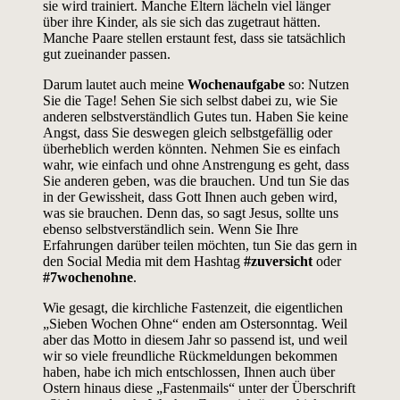
sie wird trainiert. Manche Eltern lächeln viel länger
über ihre Kinder, als sie sich das zugetraut hätten.
Manche Paare stellen erstaunt fest, dass sie tatsächlich
gut zueinander passen.
Darum lautet auch meine
Wochenaufgabe
so: Nutzen
Sie die Tage! Sehen Sie sich selbst dabei zu, wie Sie
anderen selbstverständlich Gutes tun. Haben Sie keine
Angst, dass Sie deswegen gleich selbstgefällig oder
überheblich werden könnten. Nehmen Sie es einfach
wahr, wie einfach und ohne Anstrengung es geht, dass
Sie anderen geben, was die brauchen. Und tun Sie das
in der Gewissheit, dass Gott Ihnen auch geben wird,
was sie brauchen. Denn das, so sagt Jesus, sollte uns
ebenso selbstverständlich sein. Wenn Sie Ihre
Erfahrungen darüber teilen möchten, tun Sie das gern in
den Social Media mit dem Hashtag
#zuversicht
oder
#7wochenohne
.
Wie gesagt, die kirchliche Fastenzeit, die eigentlichen
„Sieben Wochen Ohne“ enden am Ostersonntag. Weil
aber das Motto in diesem Jahr so passend ist, und weil
wir so viele freundliche Rückmeldungen bekommen
haben, habe ich mich entschlossen, Ihnen auch über
Ostern hinaus diese „Fastenmails“ unter der Überschrift