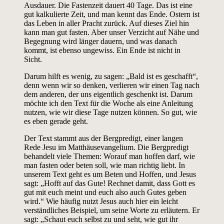
Ausdauer. Die Fastenzeit dauert 40 Tage. Das ist eine
gut kalkulierte Zeit, und man kennt das Ende. Ostern ist
das Leben in aller Pracht zurück. Auf dieses Ziel hin
kann man gut fasten. Aber unser Verzicht auf Nähe und
Begegnung wird länger dauern, und was danach
kommt, ist ebenso ungewiss. Ein Ende ist nicht in
Sicht.
Darum hilft es wenig, zu sagen: „Bald ist es geschafft“,
denn wenn wir so denken, verlieren wir einen Tag nach
dem anderen, der uns eigentlich geschenkt ist. Darum
möchte ich den Text für die Woche als eine Anleitung
nutzen, wie wir diese Tage nutzen können. So gut, wie
es eben gerade geht.
Der Text stammt aus der Bergpredigt, einer langen
Rede Jesu im Matthäusevangelium. Die Bergpredigt
behandelt viele Themen: Worauf man hoffen darf, wie
man fasten oder beten soll, wie man richtig liebt. In
unserem Text geht es um Beten und Hoffen, und Jesus
sagt: „Hofft auf das Gute! Rechnet damit, dass Gott es
gut mit euch meint und euch also auch Gutes geben
wird.“ Wie häufig nutzt Jesus auch hier ein leicht
verständliches Beispiel, um seine Worte zu erläutern. Er
sagt: „Schaut euch selbst zu und seht, wie gut ihr