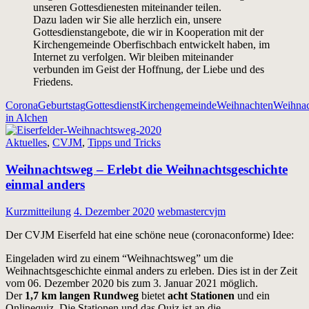
unseren Gottesdienesten miteinander teilen.
Dazu laden wir Sie alle herzlich ein, unsere
Gottesdienstangebote, die wir in Kooperation mit der
Kirchengemeinde Oberfischbach entwickelt haben, im
Internet zu verfolgen. Wir bleiben miteinander
verbunden im Geist der Hoffnung, der Liebe und des
Friedens.
Corona
Geburtstag
Gottesdienst
Kirchengemeinde
Weihnachten
Weihna
in Alchen
Aktuelles
,
CVJM
,
Tipps und Tricks
Weihnachtsweg – Erlebt die Weihnachtsgeschichte
einmal anders
Kurzmitteilung
4. Dezember 2020
webmastercvjm
Der CVJM Eiserfeld hat eine schöne neue (coronaconforme) Idee:
Eingeladen wird zu einem “Weihnachtsweg” um die
Weihnachtsgeschichte einmal anders zu erleben. Dies ist in der Zeit
vom 06. Dezember 2020 bis zum 3. Januar 2021 möglich.
Der
1,7 km langen Rundweg
bietet
acht Stationen
und ein
Onlinequiz. Die Stationen und das Quiz ist an die