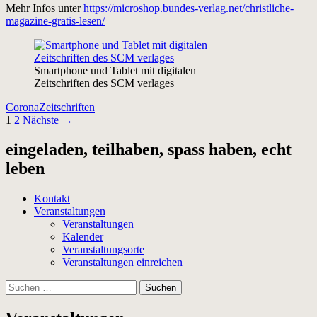
Mehr Infos unter
https://microshop.bundes-verlag.net/christliche-
magazine-gratis-lesen/
Smartphone und Tablet mit digitalen
Zeitschriften des SCM verlages
Corona
Zeitschriften
Beitragsnavigation
1
2
Nächste →
eingeladen, teilhaben, spass haben, echt
leben
Kontakt
Veranstaltungen
Veranstaltungen
Kalender
Veranstaltungsorte
Veranstaltungen einreichen
Suchen
nach: