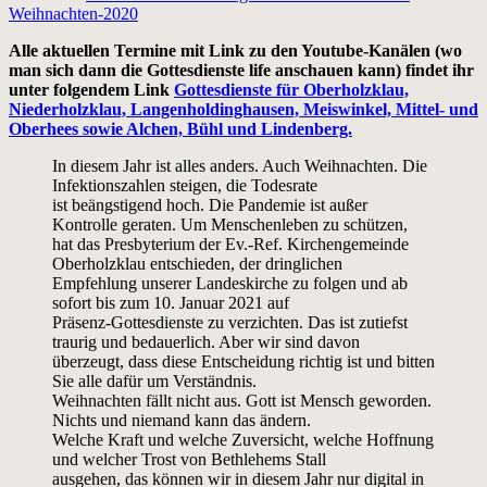
Weihnachten-2020
Alle aktuellen Termine mit Link zu den Youtube-Kanälen (wo
man sich dann die Gottesdienste life anschauen kann) findet ihr
unter folgendem Link
Gottesdienste für Oberholzklau,
Niederholzklau, Langenholdinghausen, Meiswinkel, Mittel- und
Oberhees sowie Alchen, Bühl und Lindenberg.
In diesem Jahr ist alles anders. Auch Weihnachten. Die
Infektionszahlen steigen, die Todesrate
ist beängstigend hoch. Die Pandemie ist außer
Kontrolle geraten. Um Menschenleben zu schützen,
hat das Presbyterium der Ev.-Ref. Kirchengemeinde
Oberholzklau entschieden, der dringlichen
Empfehlung unserer Landeskirche zu folgen und ab
sofort bis zum 10. Januar 2021 auf
Präsenz-Gottesdienste zu verzichten. Das ist zutiefst
traurig und bedauerlich. Aber wir sind davon
überzeugt, dass diese Entscheidung richtig ist und bitten
Sie alle dafür um Verständnis.
Weihnachten fällt nicht aus. Gott ist Mensch geworden.
Nichts und niemand kann das ändern.
Welche Kraft und welche Zuversicht, welche Hoffnung
und welcher Trost von Bethlehems Stall
ausgehen, das können wir in diesem Jahr nur digital in