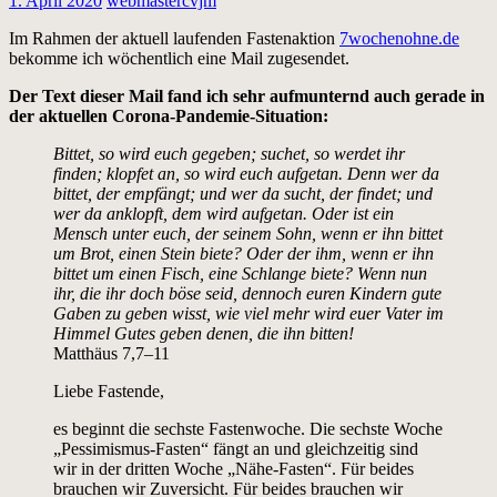
1. April 2020
webmastercvjm
Im Rahmen der aktuell laufenden Fastenaktion
7wochenohne.de
bekomme ich wöchentlich eine Mail zugesendet.
Der Text dieser Mail fand ich sehr aufmunternd auch gerade in
der aktuellen Corona-Pandemie-Situation:
Bittet, so wird euch gegeben; suchet, so werdet ihr
finden; klopfet an, so wird euch aufgetan. Denn wer da
bittet, der empfängt; und wer da sucht, der findet; und
wer da anklopft, dem wird aufgetan. Oder ist ein
Mensch unter euch, der seinem Sohn, wenn er ihn bittet
um Brot, einen Stein biete? Oder der ihm, wenn er ihn
bittet um einen Fisch, eine Schlange biete? Wenn nun
ihr, die ihr doch böse seid, dennoch euren Kindern gute
Gaben zu geben wisst, wie viel mehr wird euer Vater im
Himmel Gutes geben denen, die ihn bitten!
Matthäus 7,7–11
Liebe Fastende,
es beginnt die sechste Fastenwoche. Die sechste Woche
„Pessimismus-Fasten“ fängt an und gleichzeitig sind
wir in der dritten Woche „Nähe-Fasten“. Für beides
brauchen wir Zuversicht. Für beides brauchen wir